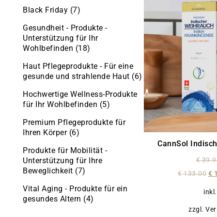
Black Friday
(7)
Gesundheit - Produkte -
Unterstützung für Ihr
Wohlbefinden
(18)
Haut Pflegeprodukte - Für eine
gesunde und strahlende Haut
(6)
Hochwertige Wellness-Produkte
für Ihr Wohlbefinden
(5)
Premium Pflegeprodukte für
Ihren Körper
(6)
CannSol Indisc
Produkte für Mobilität -
Unterstützung für Ihre
€
39.9
Beweglichkeit
(7)
€
133.00
€
1
Vital Aging - Produkte für ein
inkl
gesundes Altern
(4)
zzgl. Ve