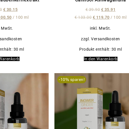
0
€
30.15
€
39.90
€
35.91
00.50
/
100
ml
€
133.00
€
119.70
/
100
ml
. MwSt.
inkl. MwSt.
rsandkosten
zzgl. Versandkosten
nthält: 30
ml
Produkt enthält: 30
ml
 Warenkorb
In den Warenkorb
-10% sparen!