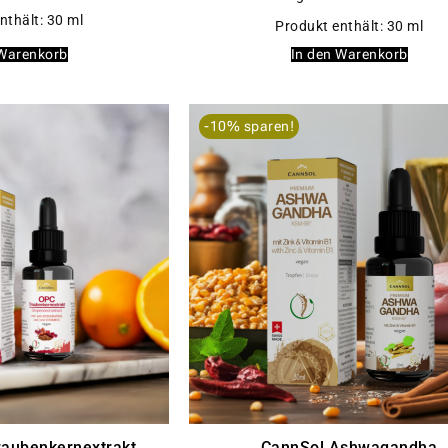
nthält: 30
ml
Produkt enthält: 30
ml
 Warenkorb
In den Warenkorb
-10% sparen!
raubenkernextrakt
CannSol Ashwagandha