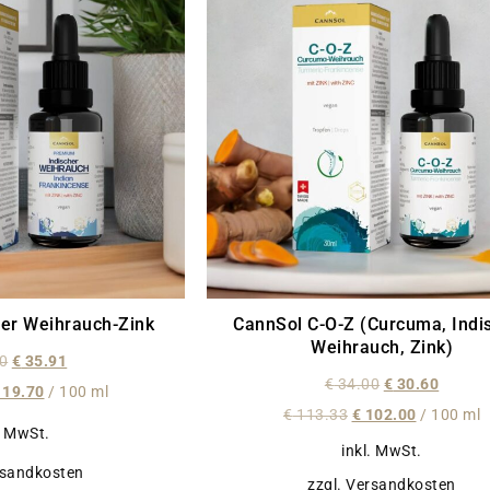
her Weihrauch-Zink
CannSol C-O-Z (Curcuma, Indi
Weihrauch, Zink)
0
€
35.91
€
34.00
€
30.60
19.70
/
100
ml
€
113.33
€
102.00
/
100
ml
. MwSt.
inkl. MwSt.
rsandkosten
zzgl. Versandkosten