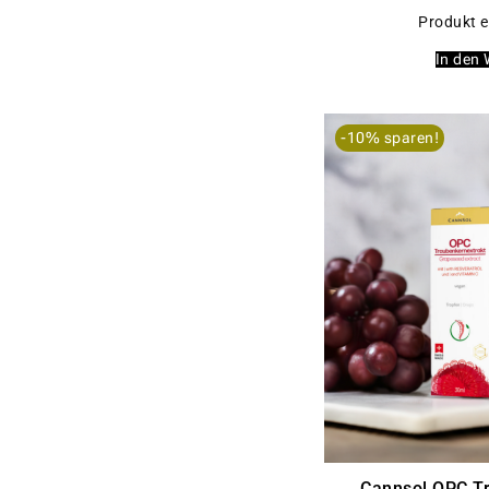
Produkt e
In den
-10% sparen!
Cannsol OPC T