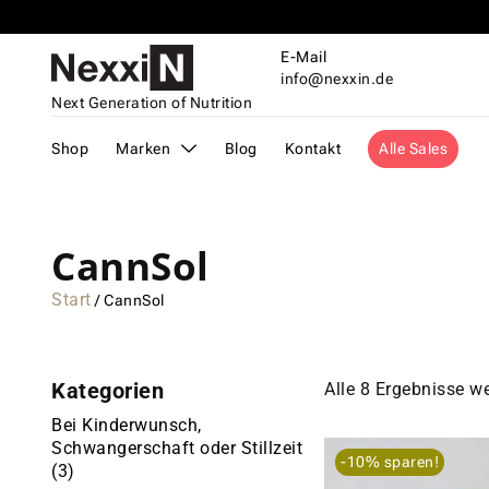
Alle Sales hier!
E-Mail
info@nexxin.de
Next Generation of Nutrition
Shop
Marken
Blog
Kontakt
Alle Sales
CannSol
Start
/ CannSol
Kategorien
Alle 8 Ergebnisse w
Bei Kinderwunsch,
Schwangerschaft oder Stillzeit
-10% sparen!
(3)