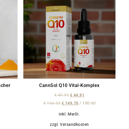
scher
CannSol Q10 Vital-Komplex
€
49.90
€
44.91
€
166.33
€
149.70
/
100
ml
inkl. MwSt.
zzgl. Versandkosten