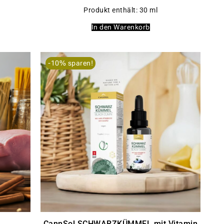
Produkt enthält: 30
ml
In den Warenkorb
-10% sparen!
CannSol SCHWARZKÜMMEL mit Vitamin