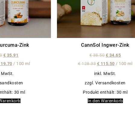
Curcuma-Zink
CannSol Ingwer-Zink
0
€
35.91
€
38.50
€
34.65
19.70
/
100
ml
€
128.33
€
115.50
/
100
ml
. MwSt.
inkl. MwSt.
rsandkosten
zzgl. Versandkosten
nthält: 30
ml
Produkt enthält: 30
ml
 Warenkorb
In den Warenkorb