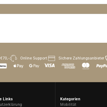
 €70,-
Online Support
Sichere Zahlungsanbieter
e Links
Kategorien
utzerklärung
Mobilität