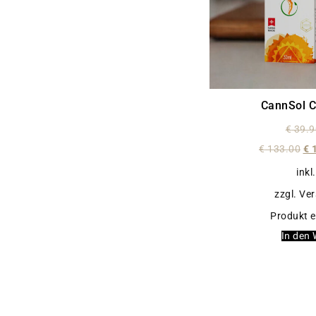
CannSol 
€
39.9
€
133.00
€
1
inkl
zzgl. Ve
Produkt e
In den