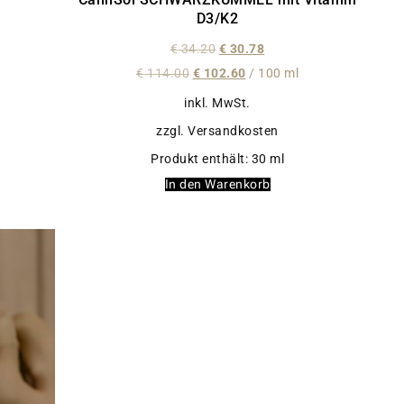
D3/K2
€
34.20
€
30.78
€
114.00
€
102.60
/
100
ml
inkl. MwSt.
zzgl. Versandkosten
Produkt enthält: 30
ml
In den Warenkorb