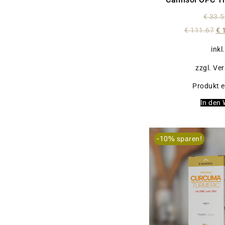
€
33.5
€
111.67
€
1
inkl
zzgl. Ve
Produkt e
In den
-10% sparen!