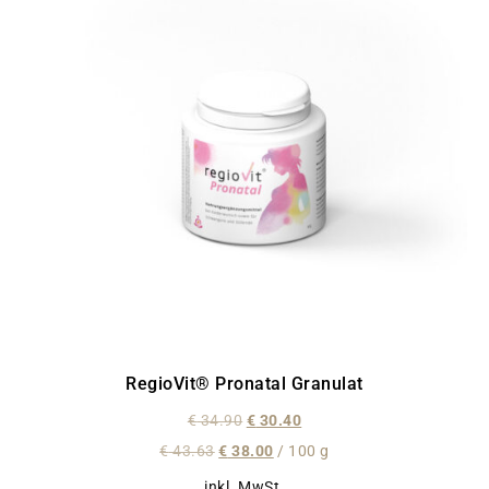
RegioVit® Pronatal Granulat
€
34.90
€
30.40
€
43.63
€
38.00
/
100
g
inkl. MwSt.