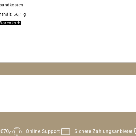
rsandkosten
nthält: 56,1
g
 Warenkorb
 €70,-
Online Support
Sichere Zahlungsanbieter