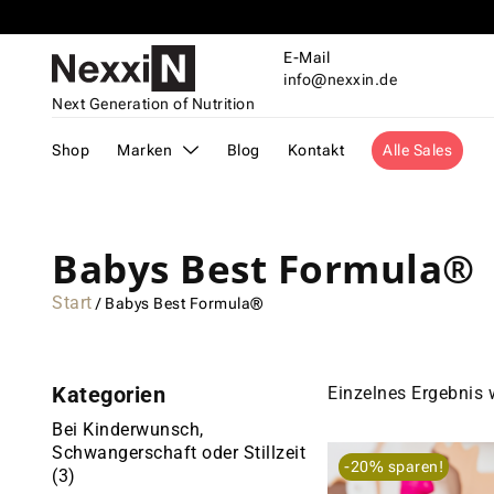
Gratis Versand ab € 70,-
E-Mail
info@nexxin.de
Next Generation of Nutrition
Shop
Marken
Blog
Kontakt
Alle Sales
Babys Best Formula®
Start
/ Babys Best Formula®
Kategorien
Einzelnes Ergebnis 
Bei Kinderwunsch,
Schwangerschaft oder Stillzeit
-20% sparen!
(3)