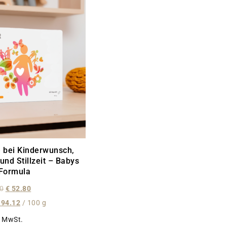
 bei Kinderwunsch,
nd Stillzeit – Babys
 Formula
0
€
52.80
94.12
/
100
g
. MwSt.